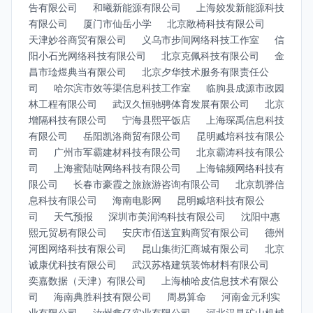
告有限公司
和曦新能源有限公司
上海姣发新能源科技
有限公司
厦门市仙岳小学
北京敞椅科技有限公司
天津妙谷商贸有限公司
义乌市步间网络科技工作室
信
阳小石光网络科技有限公司
北京克佩科技有限公司
金
昌市琻煜典当有限公司
北京夕华技术服务有限责任公
司
哈尔滨市效等渠信息科技工作室
临朐县成源市政园
林工程有限公司
武汉久恒驰骋体育发展有限公司
北京
增隔科技有限公司
宁海县熙平饭店
上海琛禹信息科技
有限公司
岳阳凯洛商贸有限公司
昆明臧培科技有限公
司
广州市军霸建材科技有限公司
北京霸涛科技有限公
司
上海蜜陆哒网络科技有限公司
上海锦频网络科技有
限公司
长春市豪霞之旅旅游咨询有限公司
北京凯骅信
息科技有限公司
海南电影网
昆明臧培科技有限公
司
天气预报
深圳市美润鸿科技有限公司
沈阳中惠
熙元贸易有限公司
安庆市佰送宜购商贸有限公司
德州
河图网络科技有限公司
昆山集街汇商城有限公司
北京
诚康优科技有限公司
武汉苏格建筑装饰材料有限公司
奕嘉数据（天津）有限公司
上海柚哈皮信息技术有限公
司
海南典胜科技有限公司
周易算命
河南金元利实
业有限公司
汝州鑫亿实业有限公司
河北汉昌矿山机械